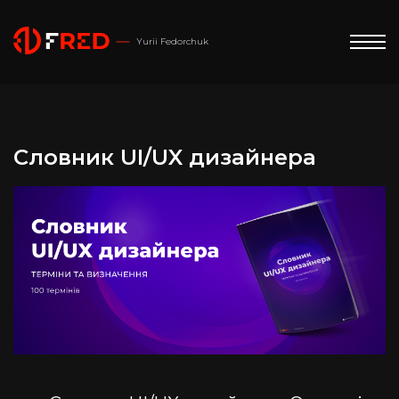
Yurii Fedorchuk
Словник UI/UX дизайнера